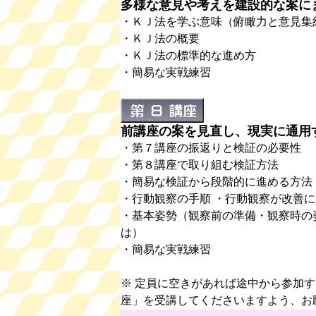
多様な意見や考えを建設的な案にま
・ＫＪ法を学ぶ意味（俯瞰力と意見集
・ＫＪ法の概要
・ＫＪ法の標準的な進め方
・簡易な実戦練習
前講座の案を見直し、現実に通用
・第７講座の振返りと検証の必要性
・第８講座で取り組む検証方法
・簡易な検証から段階的に進める方法
・行動観察の手順 ・行動観察が改善
・基本姿勢（観察前の準備・観察時の
は）
・簡易な実戦練習
※ 定員に空きがあれば途中から参加
座」を受講してくださいますよう、お