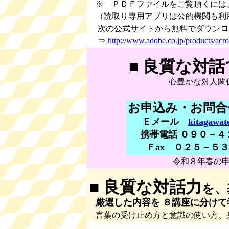
※ ＰＤＦファイルをご覧頂くには
（読取り専用アプリは公的機関も利
次の公式サイトから無料でダウンロ
⇒
http://www.adobe.co.jp/products/acro
■ 良質な対
心豊かな対人関係に
お申込み・お問合
Ｅメール
kitagawa
携帯電話 ０９０－
Ｆax ０２５－５
令和８年春の
■ 良質な対話力
を、
厳選した内容を ８講座に分け
言葉の受け止め方と意識の使い方、