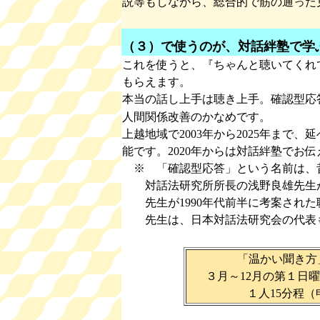
説等もしながら、総合的で筋の通った
（３）で使うのが、対話絆塾で学
これを使うと、『ちゃんと聴いてくれ
もらえます。
本当の話し上手は聴き上手。確認型応
人間関係改善のかなめです。
上越地域で2003年から2025年まで、
能です。2020年からは対話絆塾でお
※ 「確認型応答」という名前は、
対話法研究所所長の浅野良雄先生が
先生が1990年代前半に考案された
先生は、日本対話法研究会の代表
「温かい聞き
３月～12月の第１日曜
１人15分程