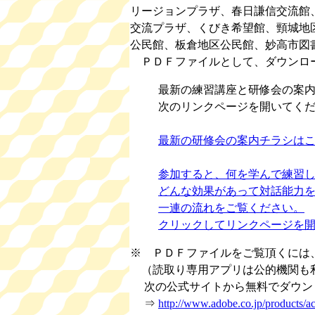
リージョンプラザ、春日謙信交流館
交流プラザ、くびき希望館、頸城地
公民館、板倉地区公民館、妙高市図
ＰＤＦファイルとして、ダウンロ
最新の練習講座と研修会の案
次のリンクページを開いてく
最新の研修会の案内チラシは
参加すると、何を学んで練習
どんな効果があって対話能力
一連の流れをご覧ください。
クリックしてリンクページを
※ ＰＤＦファイルをご覧頂くには
（読取り専用アプリは公的機関も
次の公式サイトから無料でダウンロ
⇒
http://www.adobe.co.jp/products/ac