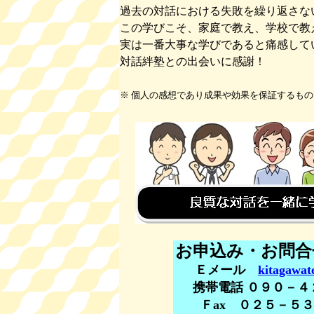
過去の対話における失敗を繰り返さな
この学びこそ、家庭で教え、学校で教
実は一番大事な学びであると痛感して
対話絆塾との出会いに感謝！
※ 個人の感想であり成果や効果を保証するも
お申込み・お問合
Ｅメール
kitagawa
携帯電話 ０９０－
Ｆax ０２５－５