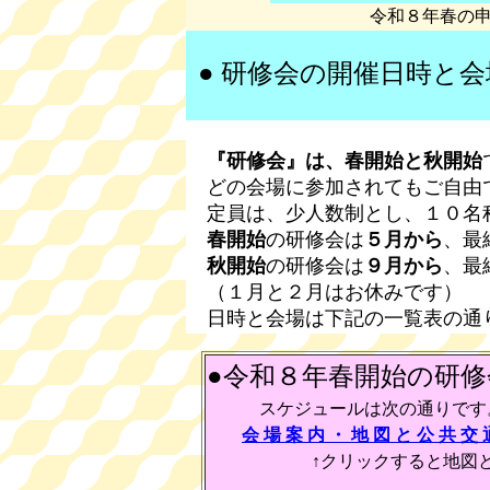
令和８年春の
● 研修会の開催日時と
『研修会』は、春開始と秋開始
どの会場に参加されてもご自由
定員は、少人数制とし、１０名
春開始
の研修会は
５月から
、最
秋開始
の研修会は
９月から
、最
（１月と２月はお休みです）
日時と会場は下記の一覧表の通
●令和８年春開始の研修
スケジュールは次の通りです。
会 場 案 内 ・ 地 図 と 公 共 交 
↑クリックすると地図と電車