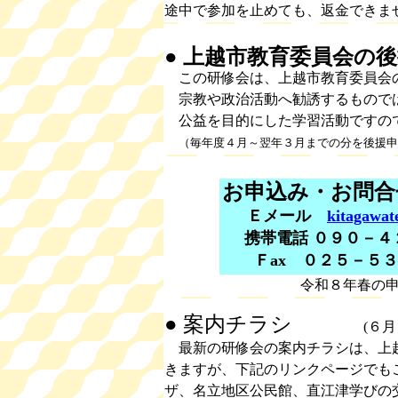
途中で参加を止めても、返金できま
● 上越市教育委員会の
この研修会は、上越市教育委員会
宗教や政治活動へ勧誘するもので
公益を目的にした学習活動ですの
（毎年度４月～翌年３月までの分を後援申
お申込み・お問合
Ｅメール
kitagawa
携帯電話 ０９０－
Ｆax ０２５－５
令和８年春の
● 案内チラシ
(６月２３
最新の研修会の案内チラシは、上越
きますが、下記のリンクページでも
ザ、名立地区公民館、直江津学びの